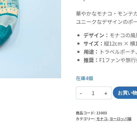
華やかなモナコ・モンテカ
ユニークなデザインのポ
デザイン：
モナコの風
サイズ：
縦12cm × 
用途：
トラベルポーチ
推奨：
F1ファンや旅
在庫4個
モ
お買い
ナ
コ・
商品コード:
13003
モ
カテゴリー:
モナコ
,
ヨーロッパ編
ン
テ