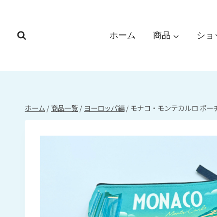
内
容
を
ホーム
商品
ショ
ス
キ
ッ
プ
ホーム
/
商品一覧
/
ヨーロッパ編
/
モナコ・モンテカルロ ポーチ