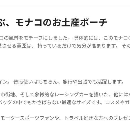
カ
ル
ロ
ぶ、モナコのお土産ポーチ
ポ
ー
ロの風景をモチーフにしました。 具体的には、このモナコ
チ
想させる意匠は、 持っているだけで気分が高まります。 そ
-
ト
ラ
ベ
ル・
イン。 普段使いはもちろん、旅行や出張でも活躍します。
コ
市街地、そして象徴的なレーシングカーを描いた、他には
ス
cmと、バッグの中でもかさばらない最適なサイズです。コスメ
メ
用
モータースポーツファンや、トラベル好きな方へのプレゼ
個