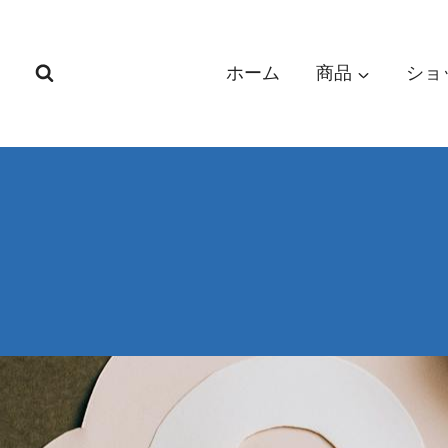
内
容
を
ホーム
商品
ショ
ス
キ
ッ
プ