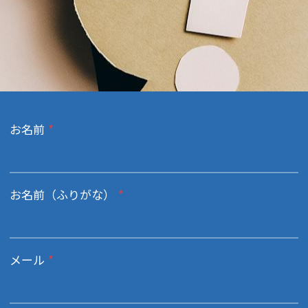
お名前
*
お名前（ふりがな）
*
メール
*