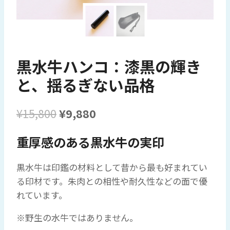
黒水牛ハンコ：漆黒の輝き
と、揺るぎない品格
元
現
¥
15,800
¥
9,880
の
在
重厚感のある黒水牛の実印
価
の
格
価
黒水牛は印鑑の材料として昔から最も好まれてい
は
格
る印材です。朱肉との相性や耐久性などの面で優
れています。
¥15,800
は
で
¥9,880
※野生の水牛ではありません。