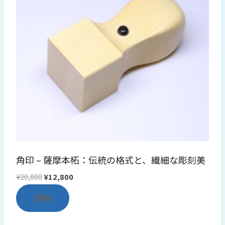
角印 – 薩摩本柘：伝統の格式と、繊細な彫刻美
元
現
¥
20,800
¥
12,800
の
在
詳細
価
の
格
価
は
格