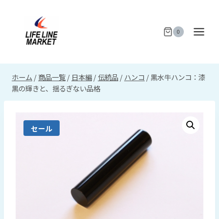
内
容
を
0
ス
キ
ッ
ホーム
/
商品一覧
/
日本編
/
伝統品
/
ハンコ
/
黒水牛ハンコ：漆
プ
黒の輝きと、揺るぎない品格
セール