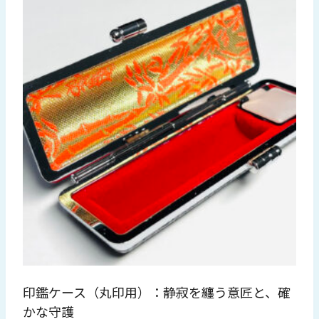
印鑑ケース（丸印用）：静寂を纏う意匠と、確
かな守護