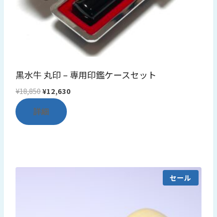
黒水牛 丸印 – 専用印鑑ケースセット
元
現
¥
18,850
¥
12,630
の
在
詳細
価
の
格
価
は
格
¥18,850
は
で
¥12,630
し
で
セール
た。
す。