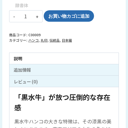
隷書体
黒
お買い物カゴに追加
水
牛
商品コード:
C00009
ハ
カテゴリー:
ハンコ
,
丸印
,
伝統品
,
日本編
ン
コ：
説明
漆
黒
追加情報
の
レビュー (0)
輝
き
「黒水牛」が放つ圧倒的な存在
と、
感
揺
る
黒水牛ハンコの大きな特徴は、その漆黒の美
ぎ