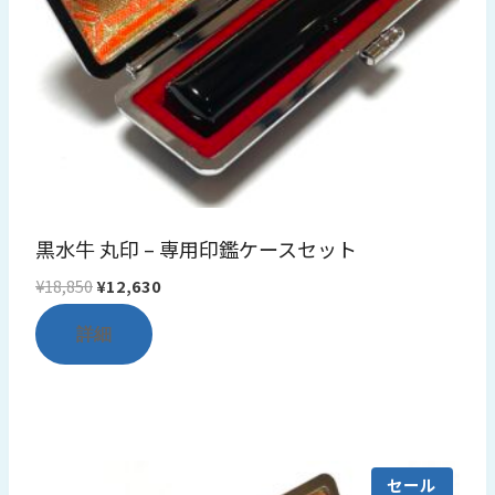
黒水牛 丸印 – 専用印鑑ケースセット
元
現
¥
18,850
¥
12,630
の
在
詳細
価
の
格
価
は
格
¥18,850
は
で
¥12,630
し
で
セール
た。
す。