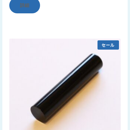
詳細
価
の
格
価
は
格
¥14,750
は
で
¥11,250
し
で
セール
た。
す。