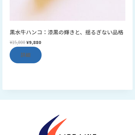
黒水牛ハンコ：漆黒の輝きと、揺るぎない品格
元
現
¥
15,800
¥
9,880
の
在
詳細
価
の
格
価
は
格
¥15,800
は
で
¥9,880
し
で
た。
す。