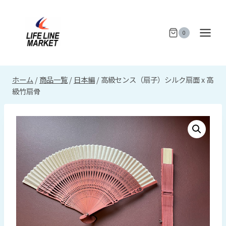
内
容
を
0
ス
キ
ッ
ホーム
/
商品一覧
/
日本編
/
高級センス（扇子）シルク扇面 x 高
プ
級竹扇骨