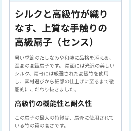
扇
シルクと高級竹が織り
面
x
なす、上質な手触りの
高
級
高級扇子（センス）
竹
扇
暑い季節のたしなみや和装に品格を添える、
骨
至高の高級扇子です。 扇面には光沢の美しい
個
シルク、扇骨には厳選された高級竹を使用
し、素材選びから細部の仕上げに至るまで徹
底的にこだわり抜きました。
高級竹の機能性と耐久性
この扇子の最大の特徴は、扇骨に使用されて
いる竹の質の高さです。