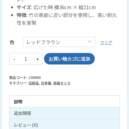
サイズ
: 広げた時 横36cm × 縦21cm
特徴
: 竹の表皮に近い部分を使用し、高い耐久
性を実現
色
クリア
高
お買い物カゴに追加
級
セ
商品コード:
C00063
ン
カテゴリー:
伝統品
,
日本編
,
高級センス
ス
（扇
説明
子）
シ
追加情報
ル
レビュー (0)
ク