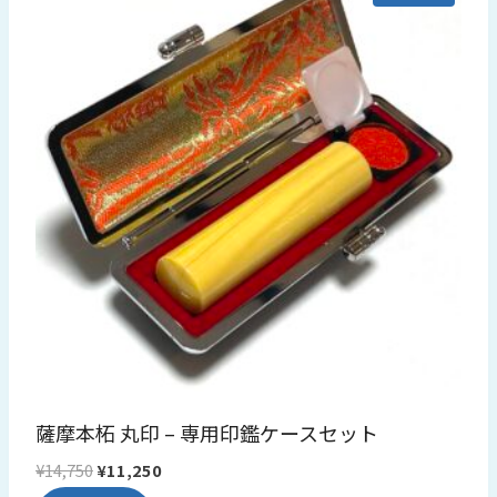
薩摩本柘 丸印 – 専用印鑑ケースセット
元
現
¥
14,750
¥
11,250
の
在