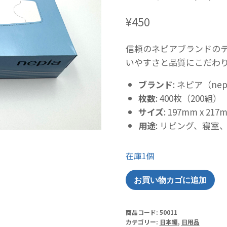
¥
450
信頼のネピアブランドの
いやすさと品質にこだわり
ブランド
: ネピア（nep
枚数
: 400枚（200組）
サイズ
: 197mm x
用途
: リビング、寝室
在庫1個
ネ
お買い物カゴに追加
ピ
ア
商品コード:
50011
テ
カテゴリー:
日本編
,
日用品