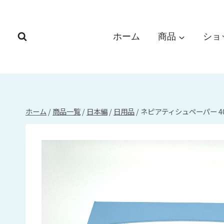
内
容
を
ホーム
商品
ショ
ス
キ
ッ
プ
ホーム
/
商品一覧
/
日本編
/
日用品
/
ネピアティシュペーパー 40