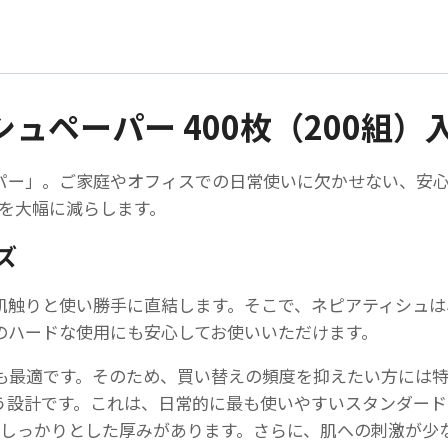
ィ
シ
ュ
ペ
ュペーパー 400枚（200組）
ー
パ
ー
ー」。ご家庭やオフィスでの日常使いに欠かせない、安心の
400
間を大幅に減らします。
枚
ズ
（200
組）-
肌触りと使い勝手に直結します。そこで、ネピアティシュは
使
のハードな使用にも安心してお使いいただけます。
い
や
にも最適です。そのため、買い替えの頻度を抑えたい方には
す
mという設計です。これは、日常的に最も使いやすいスタンダ
い
しっかりとした厚みがあります。さらに、肌への刺激が少
サ