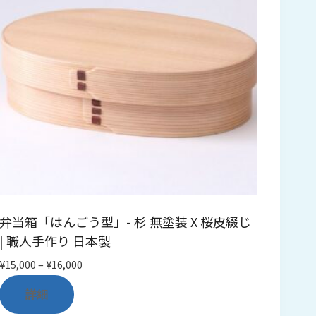
弁当箱「はんごう型」- 杉 無塗装 X 桜皮綴じ
| 職人手作り 日本製
価
¥
15,000
–
¥
16,000
格
詳細
帯:
¥15,000