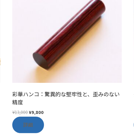
彩華ハンコ：驚異的な堅牢性と、歪みのない
精度
元
現
¥
13,000
¥
9,800
の
在
詳細
価
の
格
価