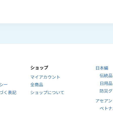
は
格
¥13,000
は
で
¥9,800
し
で
た。
す。
ショップ
日本編
伝統品
マイアカウント
日用品
シー
全商品
防災グ
づく表記
ショップについて
アセアン
ベトナ