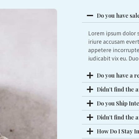
Do you have sal
Lorem ipsum dolor si
iriure accusam ever
appetere incorrupt
iudicabit vix eu. Du
Do you have a r
Didn’t find the 
Do you Ship Int
Didn’t find the 
How Do I Stay I