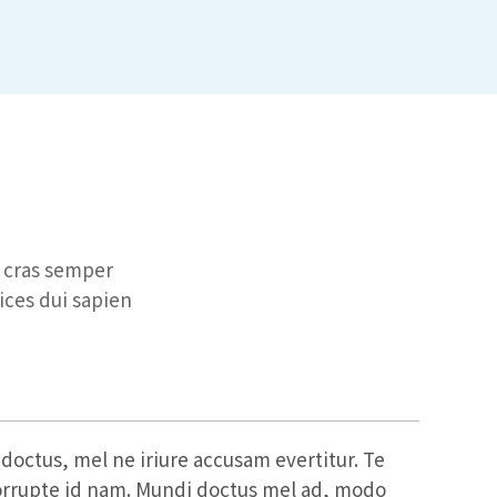
a cras semper
ices dui sapien
 doctus, mel ne iriure accusam evertitur. Te
orrupte id nam. Mundi doctus mel ad, modo