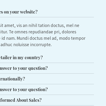
es on your website?
t amet, vis an nihil tation doctus, mel ne
titur. Te omnes repudiandae pri, dolores
e id nam. Mundi doctus mel ad, modo tempor
o adhuc noluisse incorrupte.
etailer in my country?
answer to your question?
ernationally?
answer to your question?
nformed About Sales?