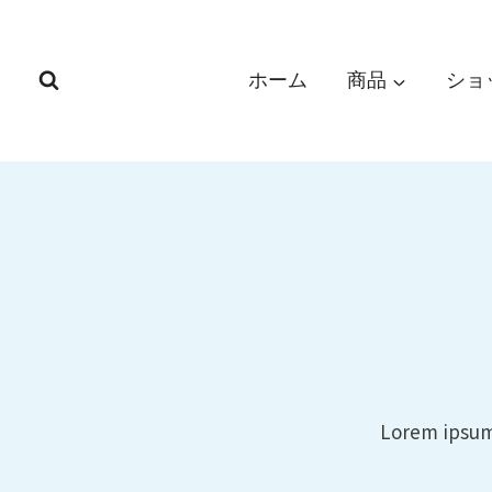
内
容
を
ホーム
商品
ショ
ス
キ
ッ
プ
Lorem ipsum 