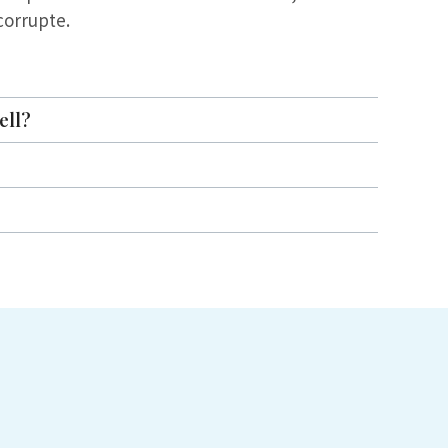
corrupte.
ell?