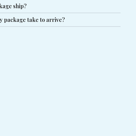
kage ship?
y package take to arrive?